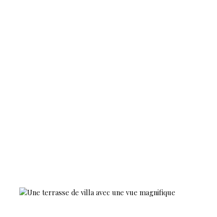
doit recevoir ni
détenir d'autres
fonds que ceux
représentatifs
de sa
rémunération
ou de ses
honoraires.
Barème des
honoraires de
l'agence :
https://www.
agencehaute-
viennoise.
com/segments/i
mmo/catalog/im
ages/manufactu
rers_bareme/2
64244. pdf
Consultez tous
nos biens sur