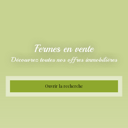
Fermes en vente
Découvrez toutes nos offres immobilières
Ouvrir la recherche
Type d'offre
Vente
Type de bien
Ferme