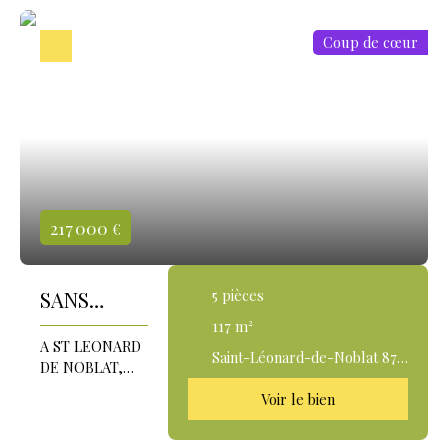
Coup de cœur
217 000
€
5
pièces
SANS
AUCUN
117
m²
A ST LEONARD
VOISIN!
Saint-Léonard-de-Noblat 87400
DE NOBLAT,
Propriété
SANS AUCUN
Voir le bien
VOISIN!
avec 4 HA
Propriété de 4