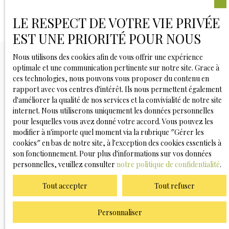
LE RESPECT DE VOTRE VIE PRIVÉE
EST UNE PRIORITÉ POUR NOUS
Nous utilisons des cookies afin de vous offrir une expérience
optimale et une communication pertinente sur notre site. Grace à
ces technologies, nous pouvons vous proposer du contenu en
Vous ne trouvez pas
rapport avec vos centres d'intérêt. Ils nous permettent également
d'améliorer la qualité de nos services et la convivialité de notre site
la propriété de vos rêves ?
internet. Nous utiliserons uniquement les données personnelles
pour lesquelles vous avez donné votre accord. Vous pouvez les
modifier à n'importe quel moment via la rubrique ″Gérer les
Ne manquez plus aucun bien correspondant à votre
cookies″ en bas de notre site, à l'exception des cookies essentiels à
recherche en vous inscrivant à notre alerte mail !
son fonctionnement. Pour plus d'informations sur vos données
personnelles, veuillez consulter
notre politique de confidentialité
.
Prénom
Tout accepter
Tout refuser
Nom
Personnaliser
Email