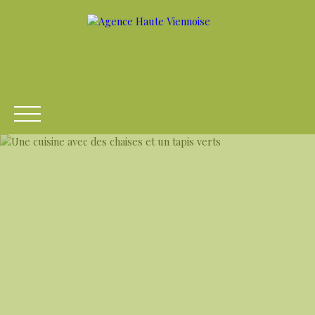
ACCUEIL
ACHETER
LOUER
VENDRE
ESTIME
Être rappelé