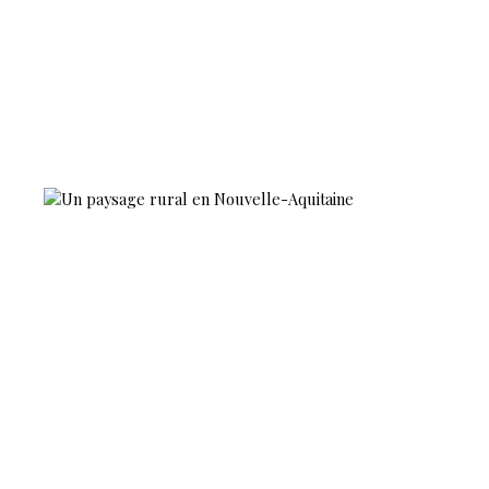
HA de terrain
environ bordée
par une rivière
avec 2 maisons
d'habitation. La
1ère maison
comprend au
rez-de-
chaussée : une
cuisine, un
salon, une salle
de bains, un
WC. A l'étage : 3
chambres. La
2nde maison à
rénover dans
son intégralité
comprend 2
pièces avec
possibilité
d'agrandisseme
nt. Honoraires