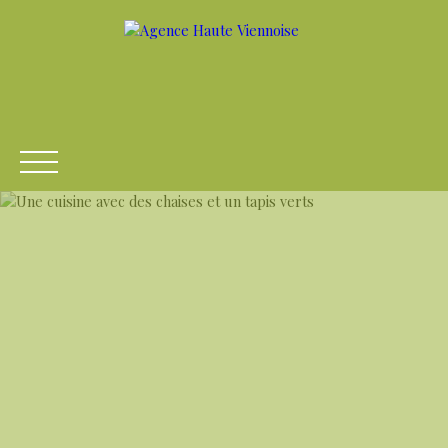
ACCUEIL
ACHETER
LOUER
VENDRE
ESTIME
Être rappelé