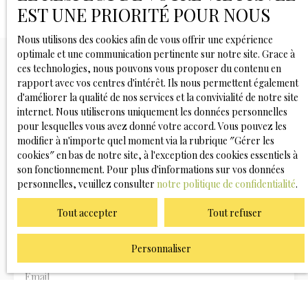
EST UNE PRIORITÉ POUR NOUS
Nous utilisons des cookies afin de vous offrir une expérience
optimale et une communication pertinente sur notre site. Grace à
ces technologies, nous pouvons vous proposer du contenu en
rapport avec vos centres d'intérêt. Ils nous permettent également
d'améliorer la qualité de nos services et la convivialité de notre site
Vous ne trouvez pas
internet. Nous utiliserons uniquement les données personnelles
la propriété de vos rêves ?
pour lesquelles vous avez donné votre accord. Vous pouvez les
modifier à n'importe quel moment via la rubrique ″Gérer les
cookies″ en bas de notre site, à l'exception des cookies essentiels à
Ne manquez plus aucun bien correspondant à votre
son fonctionnement. Pour plus d'informations sur vos données
recherche en vous inscrivant à notre alerte mail !
personnelles, veuillez consulter
notre politique de confidentialité
.
Prénom
Tout accepter
Tout refuser
Nom
Personnaliser
Email
Type d'offre