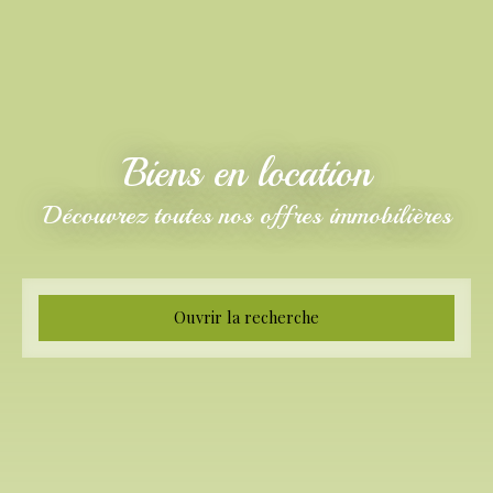
Biens en location
Découvrez toutes nos offres immobilières
Ouvrir la recherche
Type d'offre
Location
Type de bien