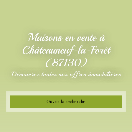
Maisons en vente à
Châteauneuf-la-Forêt
(87130)
Découvrez toutes nos offres immobilières
Ouvrir la recherche
Type d'offre
Vente