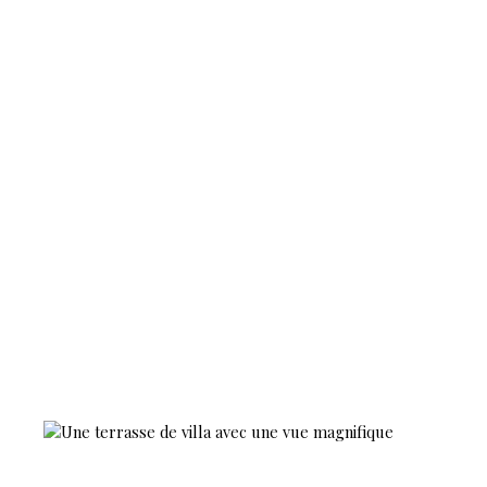
honoraires.
Consultez notre
barème des
honoraires de
l'agence
https://www.
agencehaute-
viennoise.
com/segments/i
mmo/catalog/ima
ges/manufacture
rs_bareme/26424
4. pdf et tous nos
biens sur notre
site internet : w w
w.
agenceshautevien
noise. com