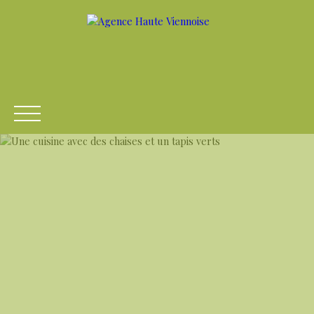
ACCUEIL
ACHETER
LOUER
VENDRE
ESTIME
Être rappelé