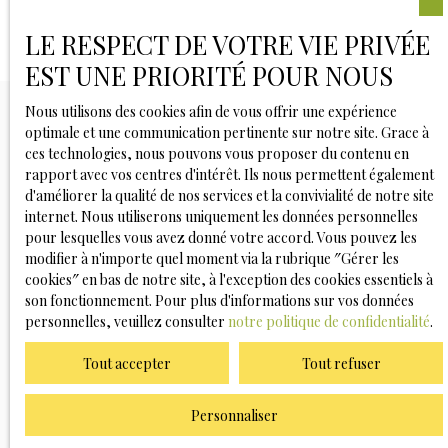
LE RESPECT DE VOTRE VIE PRIVÉE
EST UNE PRIORITÉ POUR NOUS
Nous utilisons des cookies afin de vous offrir une expérience
optimale et une communication pertinente sur notre site. Grace à
ces technologies, nous pouvons vous proposer du contenu en
Vous ne trouvez pas
rapport avec vos centres d'intérêt. Ils nous permettent également
d'améliorer la qualité de nos services et la convivialité de notre site
la propriété de vos rêves ?
internet. Nous utiliserons uniquement les données personnelles
pour lesquelles vous avez donné votre accord. Vous pouvez les
modifier à n'importe quel moment via la rubrique ″Gérer les
Ne manquez plus aucun bien correspondant à votre
cookies″ en bas de notre site, à l'exception des cookies essentiels à
recherche en vous inscrivant à notre alerte mail !
son fonctionnement. Pour plus d'informations sur vos données
personnelles, veuillez consulter
notre politique de confidentialité
.
Prénom
Tout accepter
Tout refuser
Nom
Personnaliser
Email