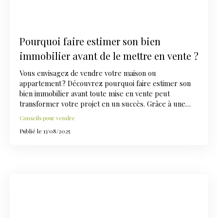
Pourquoi faire estimer son bien
immobilier avant de le mettre en vente ?
Vous envisagez de vendre votre maison ou
appartement ? Découvrez pourquoi faire estimer son
bien immobilier avant toute mise en vente peut
transformer votre projet en un succès. Grâce à une
estimation en ligne gratuite puis une évaluation
Conseils pour vendre
précisée à domicile, vous vendez au bon prix, au bon
Publié le 13/08/2025
moment, dans les meilleures conditions.