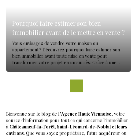
Pourquoi faire estimer son bien
immobilier avant de le mettre en vente ?
Vous envisagez de vendre votre maison ou
appartement ? Découvrez pourquoi faire estimer son
bien immobilier avant toute mise en vente peut
transformer votre projet en un succès. Grâce à une
estimation en ligne gratuite puis une évaluation
précisée à domicile, vous vendez au bon prix, au bon
moment, dans les meilleures conditions.
Bienvenue sur le blog de l’
Agence Haute Viennoise
, votre
source d’information pour tout ce qui concerne l’immobilier
à
Châteauneuf-la-Forêt, Saint-Léonard-de-Noblat et leurs
environs
. Que vous soyez propriétaire, futur acquéreur ou