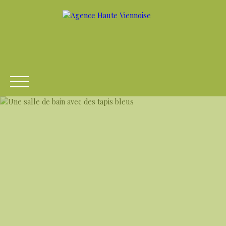
ACCUEIL
ACHETER
LOUER
VENDRE
ESTIME
Être rappelé