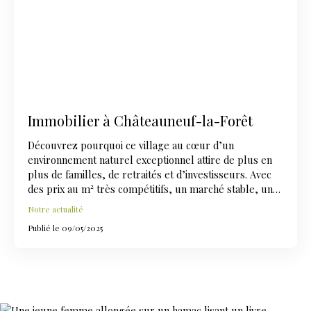
Immobilier à Châteauneuf-la-Forêt
Découvrez pourquoi ce village au cœur d’un
environnement naturel exceptionnel attire de plus en
plus de familles, de retraités et d’investisseurs. Avec
des prix au m² très compétitifs, un marché stable, une
forte demande locative et des projets de
Notre actualité
développement en cours, Châteauneuf-la-Forêt
Publié le 09/05/2025
s’impose comme une valeur sûre.