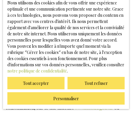
Nous utilisons des cookies afin de vous offrir une expérience
nécessaire pour les finalités poursuivies, conformément aux
optimale et une communication pertinente sur notre site. Grace
prescriptions légales.
à ces technologies, nous pouvons vous proposer du contenu en
rapport avec vos centres d'intérêt. Ils nous permettent
Droits des utilisateurs
également d'améliorer la qualité de nos services et la convivialité
de notre site internet. Nous utiliserons uniquement les données
Conformément à la réglementation européenne et à la loi
personnelles pour lesquelles vous avez donné votre accord.
Informatique et libertés du 6 janvier 1978, les internautes
Vous pouvez les modifier à n'importe quel moment via la
dont les données personnelles sont traitées par la société
rubrique ″Gérer les cookies″ en bas de notre site, à l'exception
Agence Haute Viennoise ont le droit d’accéder à leurs
des cookies essentiels à son fonctionnement. Pour plus
données et le droit de demander la rectification, la mise à
d'informations sur vos données personnelles, veuillez consulter
jour et la suppression de leurs données personnelles en
notre politique de confidentialité
.
Si vous ne souhaitez pas faire l'objet de prospection
Tout accepter
Tout refuser
commerciale par voie téléphonique, vous pouvez vous
inscrire gratuitement sur la liste d'opposition au démarchage
Personnaliser
téléphonique, prévu par l'article L223-1 du code de la
consommation, sur le site Internet
www.bloctel.gouv.fr
ou
par courrier adressé à Société Worldline, Service Bloctel, CS
61311, 41013 BLOIS CEDEX.