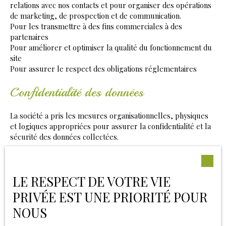
relations avec nos contacts et pour organiser des opérations
de marketing, de prospection et de communication.
Pour les transmettre à des fins commerciales à des
partenaires
Pour améliorer et optimiser la qualité du fonctionnement du
site
Pour assurer le respect des obligations réglementaires
Confidentialité des données
La société a pris les mesures organisationnelles, physiques
et logiques appropriées pour assurer la confidentialité et la
sécurité des données collectées.
Les données personnelles des utilisateurs peuvent être
traitées par des sous-traitants pour nous permettre de vous
LE RESPECT DE VOTRE VIE
fournir nos services.
PRIVÉE EST UNE PRIORITÉ POUR
Durée de conservation des données
NOUS
Nous conservons vos données uniquement le temps