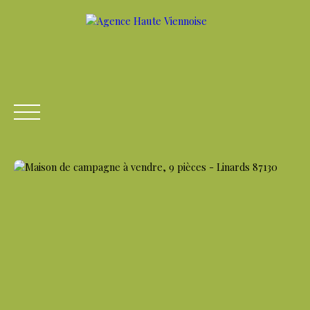
ACCUEIL
ACHETER
LOUER
VENDRE
ESTIME
Être rappelé