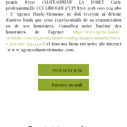
prairie 87130 CHATEAUNEUF LA FORET Carte
professionnelle CCI LIMOGES n°CPI 8701 2018 000 024 980
- L' Agence Haute-Viennoise ne doit recevoir ni détenir
d'autres fonds que ceux représentatifs de sa rémunération
ou de ses honoraires. Consultez notre barème des
honoraires de l'agence
https://www.agencehaute-
viennoise.com/segments/immo/catalog/images/manufacturer
s_bareme/264244.pdf
et tous nos biens sur notre site internet
: w w w. agenceshauteviennoise. com
+33 6 01 63 35 79
Envoyer un mail