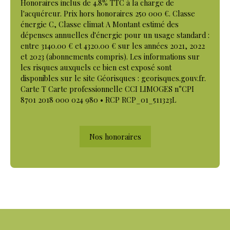
Honoraires inclus de 4.8% TTC à la charge de
l'acquéreur. Prix hors honoraires 250 000 €. Classe
énergie C, Classe climat A Montant estimé des
dépenses annuelles d'énergie pour un usage standard :
entre 3140.00 € et 4320.00 € sur les années 2021, 2022
et 2023 (abonnements compris). Les informations sur
les risques auxquels ce bien est exposé sont
disponibles sur le site Géorisques : georisques.gouv.fr.
Carte T Carte professionnelle CCI LIMOGES n°CPI
8701 2018 000 024 980 • RCP RCP_01_511323L
Nos honoraires