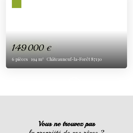
149 000
€
6
pièces
194
m²
Châteauneuf-la-Forêt 87130
Vous ne trouvez pas
la propriété de vos rêves ?