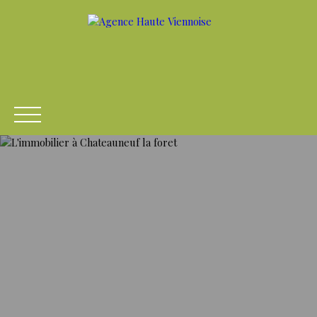
ACCUEIL
ACHETER
LOUER
VENDRE
ESTIME
Être rappelé