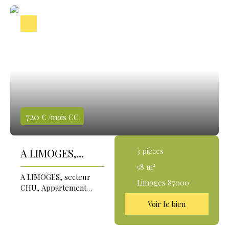
720
€ /mois CC
3
pièces
A LIMOGES,
appartement
58
m²
A LIMOGES, secteur
meublé Type 3
Limoges 87000
CHU, Appartement
secteur CHU
meublé Type 3 situé au
Voir le bien
rez-de-chaussée d'un
immeuble, comprenant