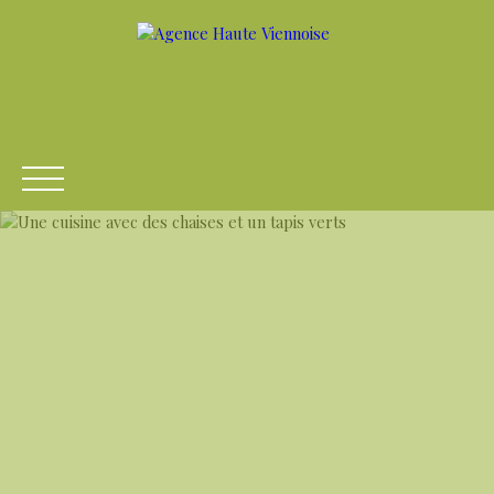
ACCUEIL
ACHETER
LOUER
VENDRE
ESTIME
Être rappelé