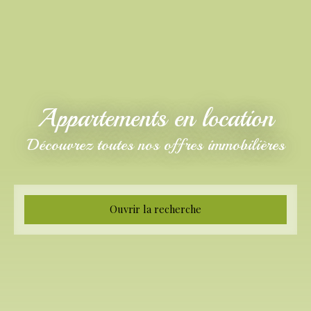
Appartements en location
Découvrez toutes nos offres immobilières
Ouvrir la recherche
Type d'offre
Location
Type de bien
Appartement