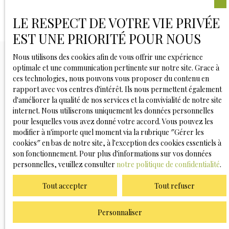
LE RESPECT DE VOTRE VIE PRIVÉE
EST UNE PRIORITÉ POUR NOUS
Nous utilisons des cookies afin de vous offrir une expérience
optimale et une communication pertinente sur notre site. Grace à
ces technologies, nous pouvons vous proposer du contenu en
Vous ne trouvez pas
rapport avec vos centres d'intérêt. Ils nous permettent également
d'améliorer la qualité de nos services et la convivialité de notre site
la propriété de vos rêves ?
internet. Nous utiliserons uniquement les données personnelles
pour lesquelles vous avez donné votre accord. Vous pouvez les
modifier à n'importe quel moment via la rubrique ″Gérer les
Ne manquez plus aucun bien correspondant à votre
cookies″ en bas de notre site, à l'exception des cookies essentiels à
recherche en vous inscrivant à notre alerte mail !
son fonctionnement. Pour plus d'informations sur vos données
personnelles, veuillez consulter
notre politique de confidentialité
.
Prénom
Tout accepter
Tout refuser
Nom
Personnaliser
Email