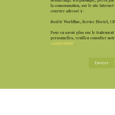
la consommation, sur le site Internet
courrier adressé à :
Société Worldline, Service Bloctel, C
Pour en savoir plus sur le traitement
personnelles, veuillez consulter not
confidentialité
.
Envoyer