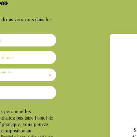
ous
ndrons vers vous dans les
m
éphone
souhaitez
es personnelles
aitez pas faire l'objet de
léphonique, vous pouvez
S
e d'opposition au
AG
'article L223-1 du code de