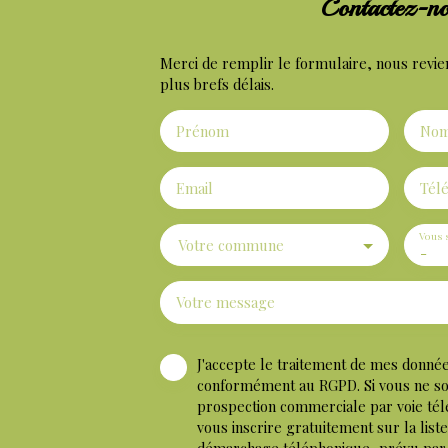
Contactez-n
Merci de remplir le formulaire, nous revie
plus brefs délais.
Prénom
No
Email
Tél
Vous 
Votre commune
-
Votre message
J'accepte le traitement de mes donné
conformément au RGPD. Si vous ne souh
prospection commerciale par voie té
vous inscrire gratuitement sur la list
démarchage téléphonique, prévu par l