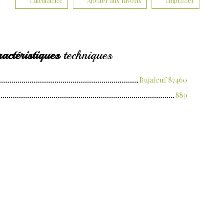
Calculatrice
Ajouter aux favoris
Imprimer
actéristiques
techniques
Bujaleuf 87460
889