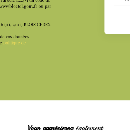
 www.bloctel.gouv.fr ou par
S 61311, 41013 BLOIS CEDEX.
 de vos données
re
politique de
Vous apprécierez
également