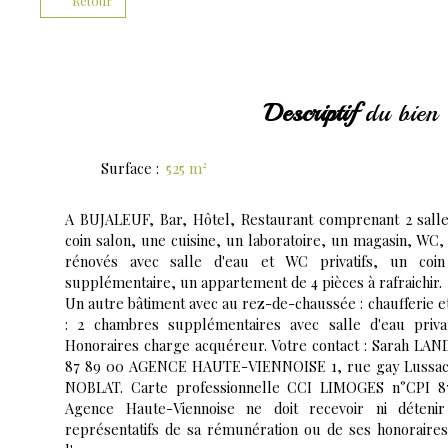
Retour
Descriptif
du bien
Surface
:
525
m²
A BUJALEUF, Bar, Hôtel, Restaurant comprenant 2 salle
coin salon, une cuisine, un laboratoire, un magasin, WC,
rénovés avec salle d'eau et WC privatifs, un coi
supplémentaire, un appartement de 4 pièces à rafraichir.
Un autre bâtiment avec au rez-de-chaussée : chaufferie et
: 2 chambres supplémentaires avec salle d'eau privati
Honoraires charge acquéreur. Votre contact : Sarah LAN
87 89 00 AGENCE HAUTE-VIENNOISE 1, rue gay Lussa
NOBLAT. Carte professionnelle CCI LIMOGES n°CPI 8
Agence Haute-Viennoise ne doit recevoir ni déteni
représentatifs de sa rémunération ou de ses honoraire