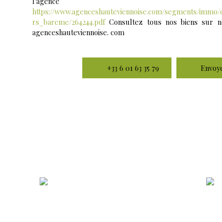
l'agen
https://www.agenceshauteviennoise.com/segments/immo/
rs_bareme/264244.pdf
Consultez tous nos biens sur no
agenceshauteviennoise. com
+33 6 01 63 35 79
Envoye