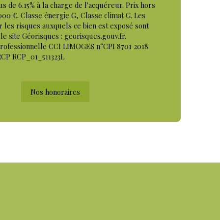
us de 6.15% à la charge de l'acquéreur. Prix hors
000 €. Classe énergie G, Classe climat G. Les
r les risques auxquels ce bien est exposé sont
le site Géorisques : georisques.gouv.fr.
professionnelle CCI LIMOGES n°CPI 8701 2018
RCP RCP_01_511323L
Nos honoraires