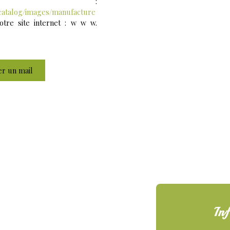
ce :
catalog/images/manufacture
tre site internet : w w w.
r un mail
Inf