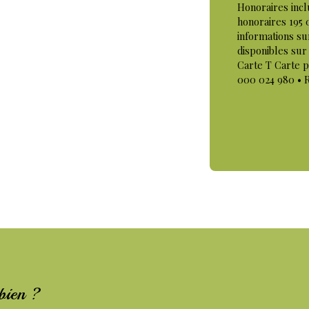
Honoraires incl
honoraires 195 
informations su
disponibles sur 
Carte T Carte 
000 024 980 • 
 bien ?