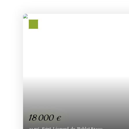
18 000
€
22
m²
Saint-Léonard-de-Noblat 87400