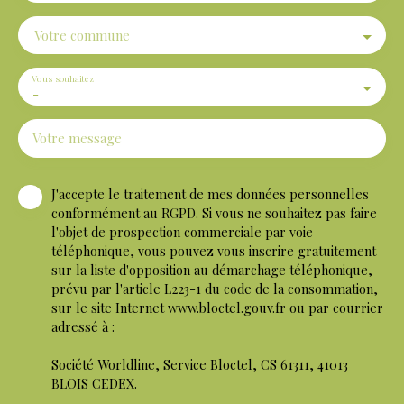
Votre commune
Vous souhaitez
-
Votre message
J'accepte le traitement de mes données personnelles
conformément au RGPD. Si vous ne souhaitez pas faire
l'objet de prospection commerciale par voie
téléphonique, vous pouvez vous inscrire gratuitement
sur la liste d'opposition au démarchage téléphonique,
prévu par l'article L223-1 du code de la consommation,
sur le site Internet www.bloctel.gouv.fr ou par courrier
adressé à :
Société Worldline, Service Bloctel, CS 61311, 41013
BLOIS CEDEX.