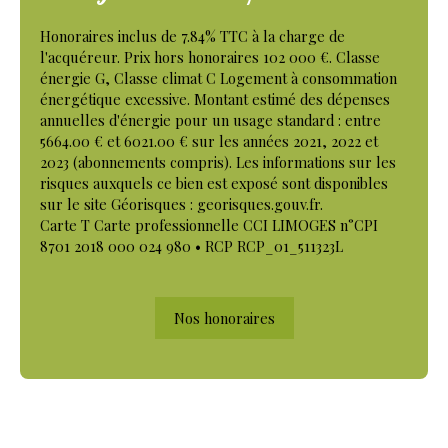
Honoraires inclus de 7.84% TTC à la charge de
l'acquéreur. Prix hors honoraires 102 000 €. Classe
énergie G, Classe climat C Logement à consommation
énergétique excessive. Montant estimé des dépenses
annuelles d'énergie pour un usage standard : entre
5664.00 € et 6021.00 € sur les années 2021, 2022 et
2023 (abonnements compris). Les informations sur les
risques auxquels ce bien est exposé sont disponibles
sur le site Géorisques : georisques.gouv.fr.
Carte T Carte professionnelle CCI LIMOGES n°CPI
8701 2018 000 024 980 • RCP RCP_01_511323L
Nos honoraires