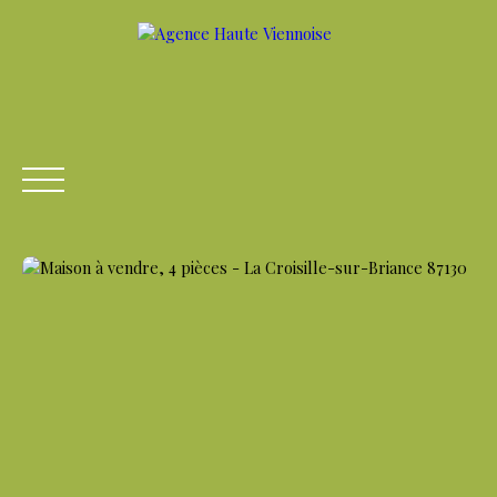
ACCUEIL
ACHETER
LOUER
VENDRE
ESTIME
Être rappelé