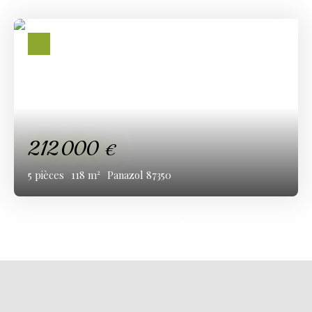
212 000
€
5
pièces
118
m²
Panazol 87350