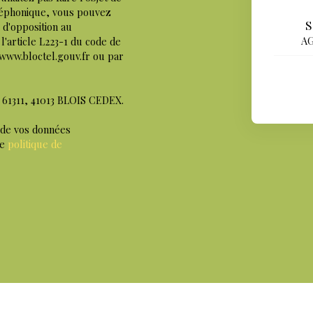
léphonique, vous pouvez
S
e d'opposition au
AG
'article L223-1 du code de
 www.bloctel.gouv.fr ou par
S 61311, 41013 BLOIS CEDEX.
 de vos données
re
politique de