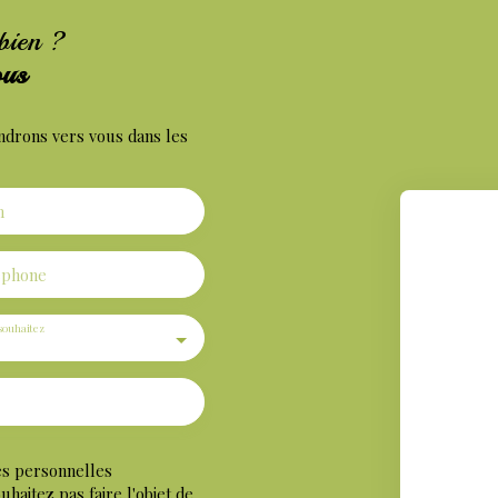
 bien ?
ous
ndrons vers vous dans les
m
éphone
souhaitez
es personnelles
aitez pas faire l'objet de