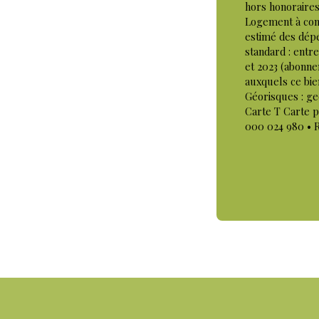
hors honoraires
Logement à con
estimé des dép
standard : entr
et 2023 (abonne
auxquels ce bie
Géorisques : ge
Carte T Carte 
000 024 980 • 