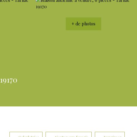
+ de photos
19170