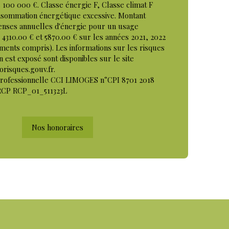
 100 000 €. Classe énergie F, Classe climat F
sommation énergétique excessive. Montant
enses annuelles d'énergie pour un usage
e 4310.00 € et 5870.00 € sur les années 2021, 2022
ments compris). Les informations sur les risques
n est exposé sont disponibles sur le site
orisques.gouv.fr.
professionnelle CCI LIMOGES n°CPI 8701 2018
RCP RCP_01_511323L
Nos honoraires