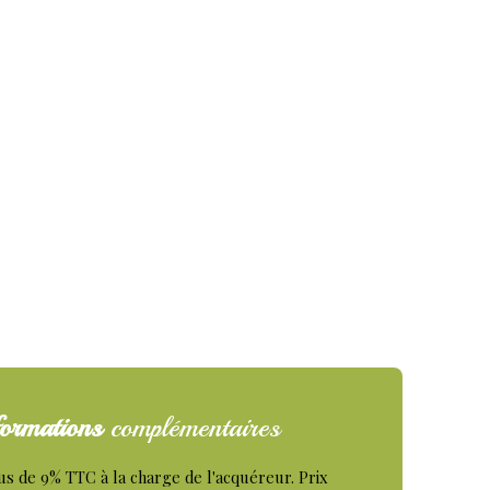
ormations
complémentaires
us de 9% TTC à la charge de l'acquéreur. Prix