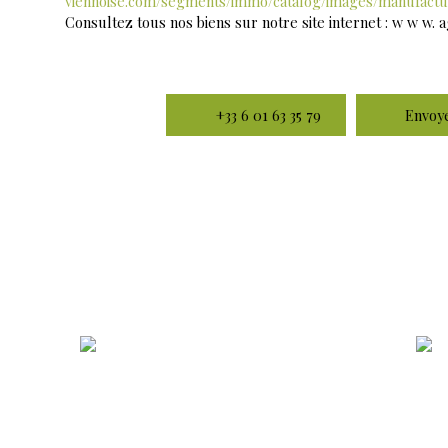
viennoise.com/segments/immo/catalog/images/manufactu
Consultez tous nos biens sur notre site internet : w w w.
+33 6 01 63 35 79
Envoye