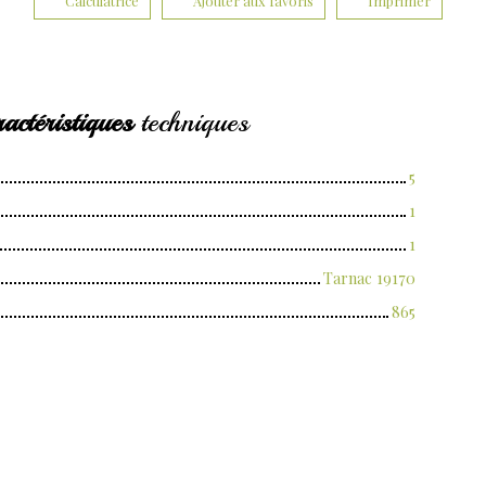
Calculatrice
Ajouter aux favoris
Imprimer
actéristiques
techniques
5
1
1
Tarnac 19170
865