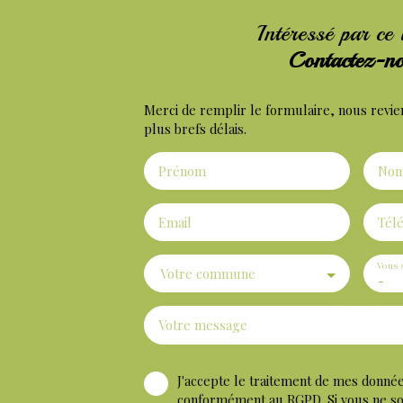
Intéressé par ce
Contactez-n
Merci de remplir le formulaire, nous revie
plus brefs délais.
Prénom
No
Email
Tél
Vous 
Votre commune
-
Votre message
J'accepte le traitement de mes donné
conformément au RGPD. Si vous ne souh