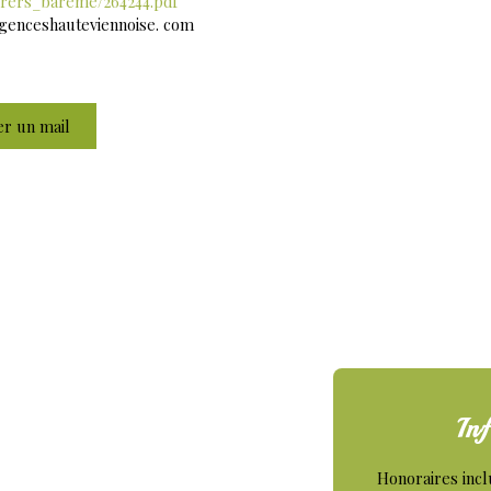
rers_bareme/264244.pdf
 agenceshauteviennoise. com
r un mail
Inf
Honoraires incl