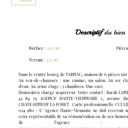
Retour
Descriptif
du bien
Surface
:
92.5
m²
Pièce
Terrain
:
422
m²
Dans le centre bourg de TARNAC, maison de 6 pièces sur 
Au rez-de-chaussée : une cuisine, un salon. Au 1er ét
d'eau. Au 2ème étage : 2 chambres. Une cave.
Honoraires charge acquéreur. Votre contact : Sarah LAN
42 84 79 AGENCE HAUTE-VIENNOISE 1, avenue du p
CHATEAUNEUF LA FORET . Carte professionnelle CCI L
024 980 - L' Agence Haute-Viennoise ne doit recevoir n
ceux représentatifs de sa rémunération ou de ses honor
de l'agence 