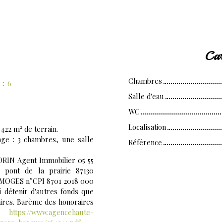
Car
Chambres
s
:
6
Salle d'eau
WC
Localisation
422 m² de terrain.
age : 3 chambres, une salle
Référence
DRIN Agent Immobilier 05 55
ont de la prairie 87130
IMOGES n°CPI 8701 2018 000
i détenir d'autres fonds que
aires. Barème des honoraires
:
https://www.agencehaute-