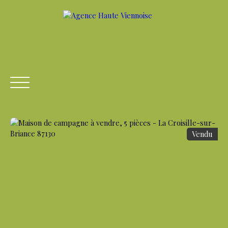
Vendu
ACCUEIL
ACHETER
LOUER
VENDRE
ESTIME
Être rappelé