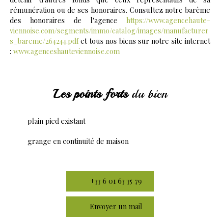
rémunération ou de ses honoraires. Consultez notre barème
des honoraires de l'agence
https://www.agencehaute-
viennoise.com/segments/immo/catalog/images/manufacturer
s_bareme/264244.pdf
et tous nos biens sur notre site internet
:
www.agenceshauteviennoise.com
Les points forts
du bien
plain pied existant
grange en continuité de maison
+33 6 01 63 35 79
Envoyer un mail