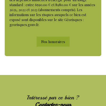
standard : entre 6590.00 € et 8980.00 € sur les années
2021, 2022 et 2023 (abonnements compris). Les
informations sur les risques auxquels ce bien est
exposé sont disponibles sur le site Géorisques :
georisques.gouv.fr.
Nos honoraires
Intéressé par ce bien ?
Contactez-nous