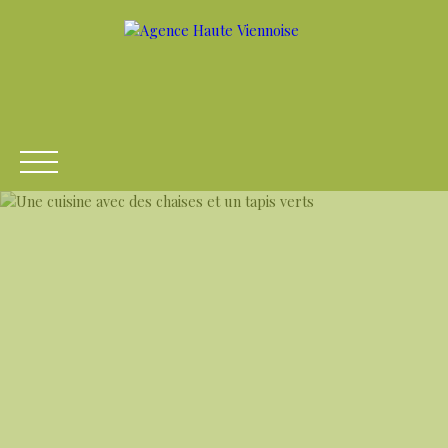
ACCUEIL
ACHETER
LOUER
VENDRE
ESTIME
Être rappelé