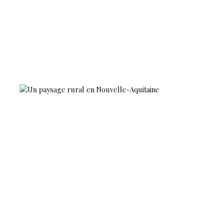
400m² de
terrain. Au rez-
de-chaussée :
une cuisine, un
salon, une
buanderie, WC.
A l'étage : 2
chambres, une
salle de bains
avec WC. Une
remise.
Honoraires
charge
acquéreur. Votre
contact : Sarah
LANDRIN Agent
Immobilier 05 19
87 89 00
AGENCE
HAUTE-
VIENNOISE 1,
rue gay Lussac