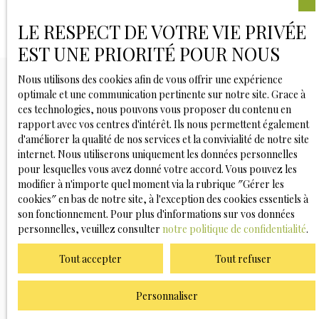
LE RESPECT DE VOTRE VIE PRIVÉE
EST UNE PRIORITÉ POUR NOUS
Nous utilisons des cookies afin de vous offrir une expérience
optimale et une communication pertinente sur notre site. Grace à
ces technologies, nous pouvons vous proposer du contenu en
Vous ne trouvez pas
rapport avec vos centres d'intérêt. Ils nous permettent également
d'améliorer la qualité de nos services et la convivialité de notre site
la propriété de vos rêves ?
internet. Nous utiliserons uniquement les données personnelles
pour lesquelles vous avez donné votre accord. Vous pouvez les
modifier à n'importe quel moment via la rubrique ″Gérer les
Ne manquez plus aucun bien correspondant à votre
cookies″ en bas de notre site, à l'exception des cookies essentiels à
recherche en vous inscrivant à notre alerte mail !
son fonctionnement. Pour plus d'informations sur vos données
personnelles, veuillez consulter
notre politique de confidentialité
.
Prénom
Tout accepter
Tout refuser
Nom
Personnaliser
Email