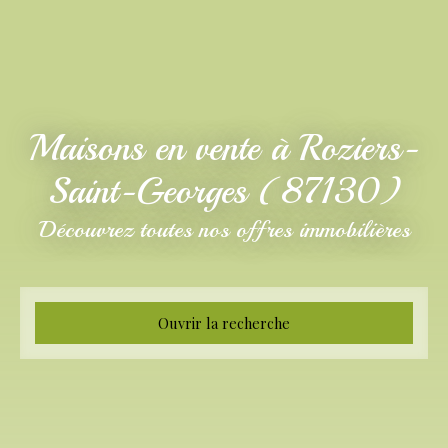
Maisons en vente à Roziers-
Saint-Georges (87130)
Découvrez toutes nos offres immobilières
Ouvrir la recherche
Type d'offre
Vente
Type de bien