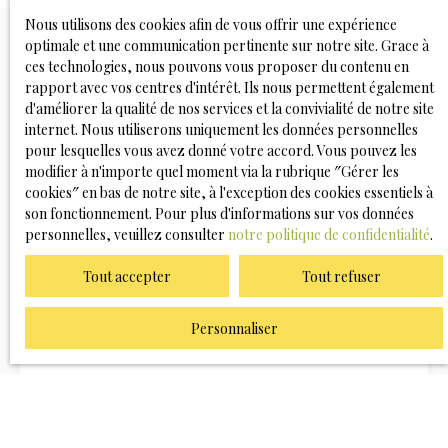
Nous utilisons des cookies afin de vous offrir une expérience
optimale et une communication pertinente sur notre site. Grace à
ces technologies, nous pouvons vous proposer du contenu en
rapport avec vos centres d'intérêt. Ils nous permettent également
Vous ne trouvez pas
d'améliorer la qualité de nos services et la convivialité de notre site
la propriété de vos rêves ?
internet. Nous utiliserons uniquement les données personnelles
pour lesquelles vous avez donné votre accord. Vous pouvez les
modifier à n'importe quel moment via la rubrique ″Gérer les
Ne manquez plus aucun bien correspondant à votre
cookies″ en bas de notre site, à l'exception des cookies essentiels à
recherche en vous inscrivant à notre alerte mail !
son fonctionnement. Pour plus d'informations sur vos données
personnelles, veuillez consulter
notre politique de confidentialité
.
Prénom
Tout accepter
Tout refuser
Nom
Personnaliser
Email
Type d'offre
Vente