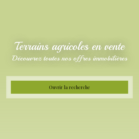
Terrains agricoles en vente
Découvrez toutes nos offres immobilières
Ouvrir la recherche
Type d'offre
Vente
Type de bien
Terrain Agricole