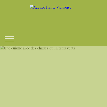
ACCUEIL
ACHETER
LOUER
VENDRE
ESTIME
Être rappelé