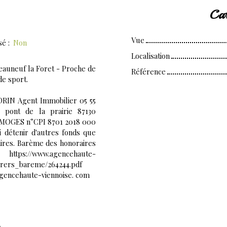
Car
Vue
isé
:
Non
Localisation
eauneuf la Foret - Proche de
Référence
de sport.
DRIN Agent Immobilier 05 55
ont de la prairie 87130
IMOGES n°CPI 8701 2018 000
i détenir d'autres fonds que
aires. Barème des honoraires
.agencehaute-
rers_bareme/264244.pdf
 agencehaute-viennoise. com