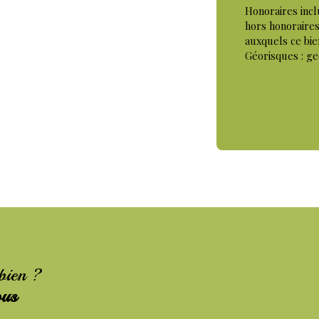
Honoraires incl
hors honoraires
auxquels ce bie
Géorisques : ge
 bien ?
ous