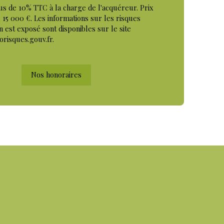
us de 10% TTC à la charge de l'acquéreur. Prix
 15 000 €. Les informations sur les risques
n est exposé sont disponibles sur le site
orisques.gouv.fr.
Nos honoraires