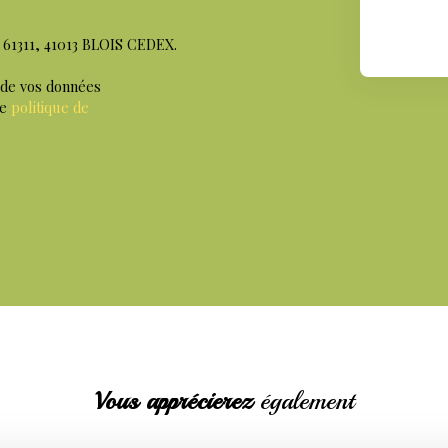
S 61311, 41013 BLOIS CEDEX.
 de vos données
re
politique de
Vous apprécierez
également