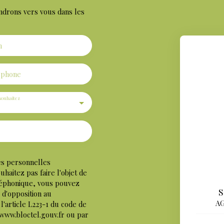
ndrons vers vous dans les
m
éphone
souhaitez
es personnelles
aitez pas faire l'objet de
léphonique, vous pouvez
S
e d'opposition au
AG
'article L223-1 du code de
 www.bloctel.gouv.fr ou par