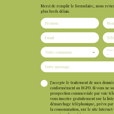
Merci de remplir le formulaire, nous revie
plus brefs délais.
Prénom
No
Email
Tél
Vous 
Votre commune
-
Votre message
J'accepte le traitement de mes donné
conformément au RGPD. Si vous ne souh
prospection commerciale par voie té
vous inscrire gratuitement sur la list
démarchage téléphonique, prévu par l
la consommation, sur le site Internet