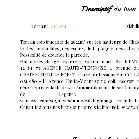
Descriptif
du bien
Terrain
:
2 622
m²
Viabil
Terrain constructible de 2622m² sur les hauteurs de Chat
toutes commodités, des écoles, de la plage et des salles 
Possibilité de doubler la parcelle.
Honoraires charge acquéreur. Votre contact : Sarah LAN
42 84 79 AGENCE HAUTE-VIENNOISE 1, avenue du p
CHATEAUNEUF LA FORET . Carte professionnelle CCI L
024 980 - L' Agence Haute-Viennoise ne doit recevoir n
ceux représentatifs de sa rémunération ou de ses honor
de l'agence : https://www
viennoise.com/segments/immo/catalog/images/manufactu
Consultez tous nos biens sur notre site internet : w w w.