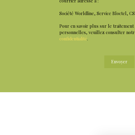
courrier adressé à :
Société Worldline, Service Bloctel, C
Pour en savoir plus sur le traitement
personnelles, veuillez consulter not
confidentialité
.
Envoyer