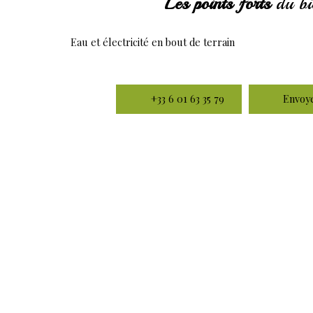
Les points forts
du bi
Eau et électricité en bout de terrain
+33 6 01 63 35 79
Envoye