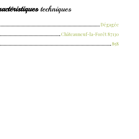
actéristiques
techniques
Dégagée
Châteauneuf-la-Forêt 87130
858